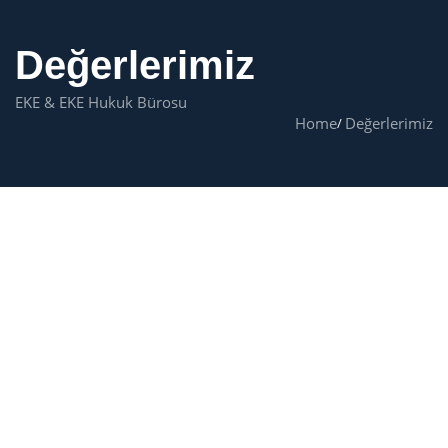
Değerlerimiz
EKE & EKE Hukuk Bürosu
Home
Değerlerimiz
İTALYA ' DA TÜRK AVUKAT
DEĞERLERIMIZ – EKE & EKE
HUKUK OFISI
Uluslararası hukuk alanında faaliyet gösteren
ofisimiz, kurucumuz
Selman Eke
liderliğinde