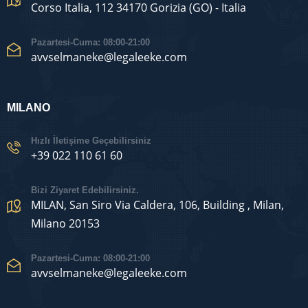
Corso Italia, 112 34170 Gorizia (GO) - Italia
Pazartesi-Cuma: 08:00-21:00
avvselmaneke@legaleeke.com
MILANO
Hızlı İletişime Geçebilirsiniz
+39 022 110 61 60
Bizi Ziyaret Edebilirsiniz.
MILAN, San Siro Via Caldera, 106, Building , Milan,
Milano 20153
Pazartesi-Cuma: 08:00-21:00
avvselmaneke@legaleeke.com