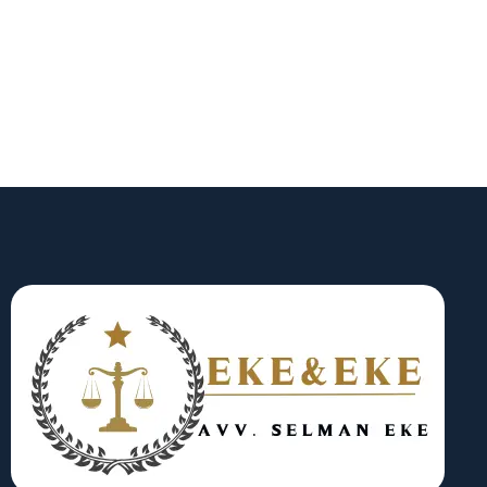
mevzuat uygulamalarını çalışma sistemimize
entegre eder; müvekkillerimize bugün olduğu kadar
gelecekte de değer katan çözümler sunarız.
Uluslararası alanda kalıcı güven inşa etmek,
değerlerimizin doğal sonucudur.