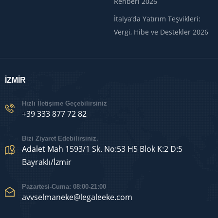
Rehberi 2026
İtalya’da Yatırım Teşvikleri:
Vergi, Hibe ve Destekler 2026
İZMİR
Hızlı İletişime Geçebilirsiniz
+39 333 877 72 82
Bizi Ziyaret Edebilirsiniz.
Adalet Mah 1593/1 Sk. No:53 H5 Blok K:2 D:5
Bayraklı/İzmir
Pazartesi-Cuma: 08:00-21:00
avvselmaneke@legaleeke.com