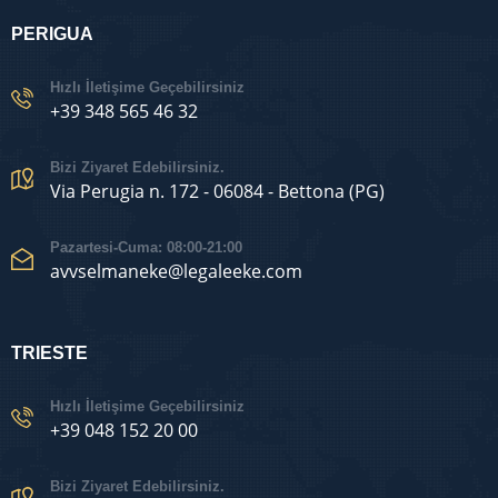
PERIGUA
Hızlı İletişime Geçebilirsiniz
+39 348 565 46 32
Bizi Ziyaret Edebilirsiniz.
Via Perugia n. 172 - 06084 - Bettona (PG)
Pazartesi-Cuma: 08:00-21:00
avvselmaneke@legaleeke.com
TRIESTE
Hızlı İletişime Geçebilirsiniz
+39 048 152 20 00
Bizi Ziyaret Edebilirsiniz.