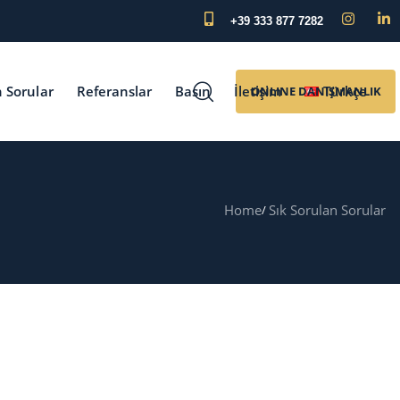
+39 333 877 7282
n Sorular
Referanslar
Basın
İletişim
Türkçe
ONLINE DANIŞMANLIK
Home
Sık Sorulan Sorular