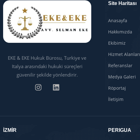
Site Haritası
Anasayfa
Hakkımızda
Ekibimiz
Hizmet Alanlar
EKE & EKE Hukuk Bürosu, Turkiye ve
Referanslar
Italya arasındaki hukuki süreçleri
güvenilir şekilde yönlendirir.
Medya Galeri
Röportaj
İletişim
İZMİR
PERIGUA