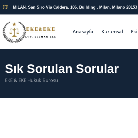
MILAN, San Siro Via Caldera, 106, Building , Milan, Milano 20153
Anasayfa
Kurumsal
Eki
Sık Sorulan Sorular
EKE & EKE Hukuk Bürosu
EKE & EKE HUKUK BÜROSU