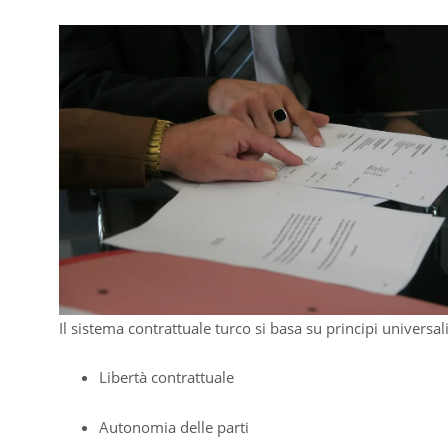
Il sistema contrattuale turco si basa su principi universali
Libertà contrattuale
Autonomia delle parti