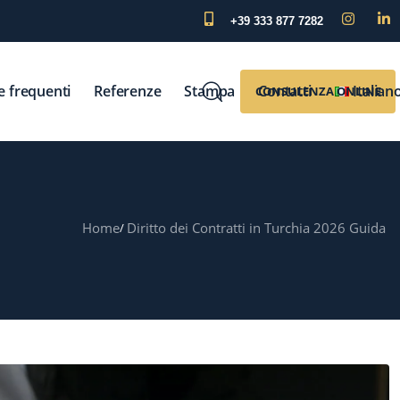
+39 333 877 7282
 frequenti
Referenze
Stampa
Contatti
Italian
CONSULENZA ONLINE
Home
Diritto dei Contratti in Turchia 2026 Guida