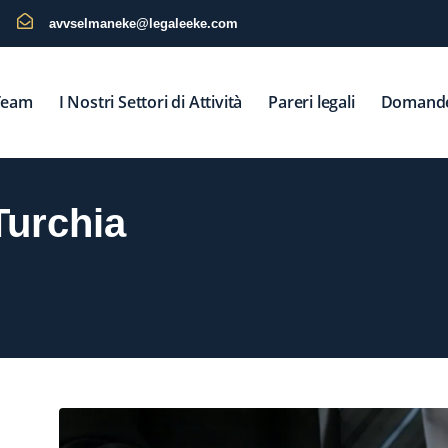
avvselmaneke@legaleeke.com
 Team
I Nostri Settori di Attività
Pareri legali
Domande
 Turchia